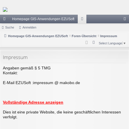
Homepage GIS-Anwendungen EZUSoft
ch
Suche
Anmelden
or
n
ne
Homepage GIS-Anwendungen EZUSoft
Foren-Übersicht
en
Impressum
m
S
Select Language
▼
llz
el
u
ug
de
c
Impressum
h
riff
n
Angaben gemäß § 5 TMG
e
Kontakt:
E-Mail EZUSoft :impressum @ makobo.de
Vollständige Adresse anzeigen
Dies ist eine private Website, die keine geschäftlichen Interessen
verfolgt.