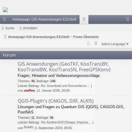
Homepage GIS-Anwendungen EZUSoft
ch
Suche
Anmelden
or
n
ne
Homepage GIS-Anwendungen EZUSoft
Foren-Übersicht
en
m
S
Select Language
▼
llz
el
u
Forum
ug
de
c
GIS Anwendungen (GeoTKF, KooTransBY,
h
riff
n
KooTransBW, KooTransSN, FreeGPSKonv)
e
Fragen, Hinweise und Verbesserungsvorschläge
Themen
:
46
,
Beiträge
:
146
Letzter Beitrag:
Re: Download und Konvertierun…
von
steffen
, 12. Januar 2026, 20:06
QGIS-PlugIn's (CAIGOS, DXF, ALKIS)
Lösungen und Fragen zu Quantum GIS (QGIS), CAIGOS-GIS,
PostNAS
Themen
:
11
,
Beiträge
:
36
Letzter Beitrag:
Re: AnotherDXF2Shape: Importa…
Rubén
von
, 5. September 2024, 08:55