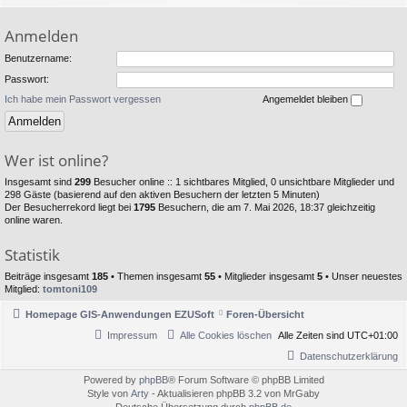
Anmelden
Benutzername:
Passwort:
Ich habe mein Passwort vergessen
Angemeldet bleiben
Wer ist online?
Insgesamt sind
299
Besucher online :: 1 sichtbares Mitglied, 0 unsichtbare Mitglieder und
298 Gäste (basierend auf den aktiven Besuchern der letzten 5 Minuten)
Der Besucherrekord liegt bei
1795
Besuchern, die am 7. Mai 2026, 18:37 gleichzeitig
online waren.
Statistik
Beiträge insgesamt
185
• Themen insgesamt
55
• Mitglieder insgesamt
5
• Unser neuestes
Mitglied:
tomtoni109
Homepage GIS-Anwendungen EZUSoft
Foren-Übersicht
Impressum
Alle Cookies löschen
Alle Zeiten sind
UTC+01:00
Datenschutzerklärung
Powered by
phpBB
® Forum Software © phpBB Limited
Style von
Arty
- Aktualisieren phpBB 3.2 von MrGaby
Deutsche Übersetzung durch
phpBB.de