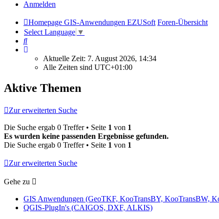
Anmelden
Homepage GIS-Anwendungen EZUSoft
Foren-Übersicht
Select Language
▼
Suche
Aktuelle Zeit: 7. August 2026, 14:34
Alle Zeiten sind
UTC+01:00
Aktive Themen
Zur erweiterten Suche
Die Suche ergab 0 Treffer • Seite
1
von
1
Es wurden keine passenden Ergebnisse gefunden.
Die Suche ergab 0 Treffer • Seite
1
von
1
Zur erweiterten Suche
Gehe zu
GIS Anwendungen (GeoTKF, KooTransBY, KooTransBW, K
QGIS-PlugIn's (CAIGOS, DXF, ALKIS)