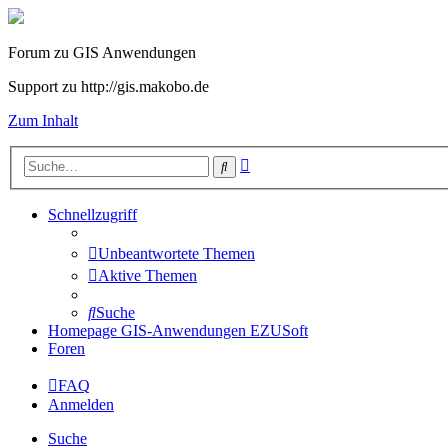
Forum zu GIS Anwendungen
Support zu http://gis.makobo.de
Zum Inhalt
Erweiterte
Suche
Suche
Schnellzugriff
Unbeantwortete Themen
Aktive Themen
Suche
Homepage GIS-Anwendungen EZUSoft
Foren
FAQ
Anmelden
Suche