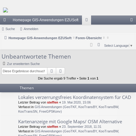
Homepage GIS-Anwendungen EZUSoft
ch
Suche
Anmelden
or
n
ne
Homepage GIS-Anwendungen EZUSoft
Foren-Übersicht
en
m
S
Select Language
▼
llz
el
u
Unbeantwortete Themen
ug
de
c
Zur erweiterten Suche
h
riff
n
Suche
Erweiterte Suche
e
Die Suche ergab 9 Treffer • Seite
1
von
1
Themen
Lokales verzerrungsfreies Koordinatensystem für CAD
Letzter Beitrag von
steffen
«
19. Mai 2020, 15:06
Verfasst in
GIS Anwendungen (GeoTKF, KooTransBY, KooTransBW,
KooTransSN, FreeGPSKonv)
Kartenanzeige mit Google Maps/ OSM Alternative
Letzter Beitrag von
steffen
«
23. September 2018, 11:31
Verfasst in
GIS Anwendungen (GeoTKF, KooTransBY, KooTransBW,
KooTransSN, FreeGPSKonv)