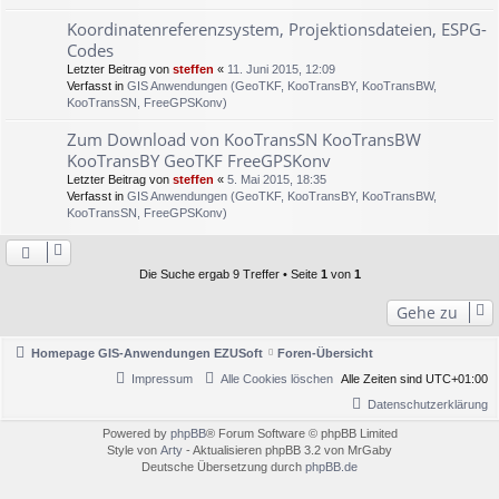
Koordinatenreferenzsystem, Projektionsdateien, ESPG-
Codes
Letzter Beitrag von
steffen
«
11. Juni 2015, 12:09
Verfasst in
GIS Anwendungen (GeoTKF, KooTransBY, KooTransBW,
KooTransSN, FreeGPSKonv)
Zum Download von KooTransSN KooTransBW
KooTransBY GeoTKF FreeGPSKonv
Letzter Beitrag von
steffen
«
5. Mai 2015, 18:35
Verfasst in
GIS Anwendungen (GeoTKF, KooTransBY, KooTransBW,
KooTransSN, FreeGPSKonv)
Die Suche ergab 9 Treffer • Seite
1
von
1
Gehe zu
Homepage GIS-Anwendungen EZUSoft
Foren-Übersicht
Impressum
Alle Cookies löschen
Alle Zeiten sind
UTC+01:00
Datenschutzerklärung
Powered by
phpBB
® Forum Software © phpBB Limited
Style von
Arty
- Aktualisieren phpBB 3.2 von MrGaby
Deutsche Übersetzung durch
phpBB.de