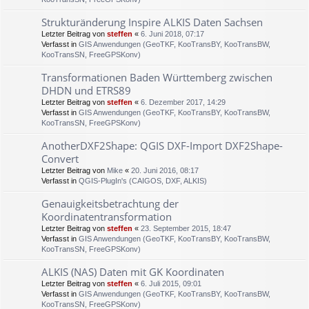
Strukturänderung Inspire ALKIS Daten Sachsen
Letzter Beitrag von
steffen
«
6. Juni 2018, 07:17
Verfasst in
GIS Anwendungen (GeoTKF, KooTransBY, KooTransBW,
KooTransSN, FreeGPSKonv)
Transformationen Baden Württemberg zwischen
DHDN und ETRS89
Letzter Beitrag von
steffen
«
6. Dezember 2017, 14:29
Verfasst in
GIS Anwendungen (GeoTKF, KooTransBY, KooTransBW,
KooTransSN, FreeGPSKonv)
AnotherDXF2Shape: QGIS DXF-Import DXF2Shape-
Convert
Letzter Beitrag von
Mike
«
20. Juni 2016, 08:17
Verfasst in
QGIS-PlugIn's (CAIGOS, DXF, ALKIS)
Genauigkeitsbetrachtung der
Koordinatentransformation
Letzter Beitrag von
steffen
«
23. September 2015, 18:47
Verfasst in
GIS Anwendungen (GeoTKF, KooTransBY, KooTransBW,
KooTransSN, FreeGPSKonv)
ALKIS (NAS) Daten mit GK Koordinaten
Letzter Beitrag von
steffen
«
6. Juli 2015, 09:01
Verfasst in
GIS Anwendungen (GeoTKF, KooTransBY, KooTransBW,
KooTransSN, FreeGPSKonv)