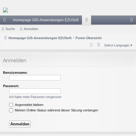
Homepage GIS-Anwendungen EZUSoft
ch
Suche
Anmelden
or
n
ne
Homepage GIS-Anwendungen EZUSoft
Foren-Übersicht
en
m
S
Select Language
▼
llz
el
u
ug
de
c
Anmelden
h
riff
n
e
Benutzername:
Passwort:
Ich habe mein Passwort vergessen
Angemeldet bleiben
Meinen Online-Status während dieser Sitzung verbergen