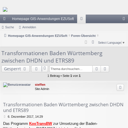
Homepage GIS-Anwendungen EZUSoft
ch
Suche
Anmelden
or
n
ne
Homepage GIS-Anwendungen EZUSoft
Foren-Übersicht
en
m
S
Select Language
▼
llz
el
u
Transformationen Baden Württemberg
ug
de
c
zwischen DHDN und ETRS89
h
riff
n
e
Suche
Erweiterte
Gesperrt
1 Beitrag • Seite
1
von
1
steffen
Site Admin
Transformationen Baden Württemberg zwischen DHDN
und ETRS89
B
6. Dezember 2017, 14:29
e
Das Programm
KooTransBW
zur Umsetzung der Baden-
i