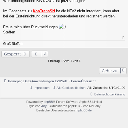
Württembergischen BWTA2017 ist jetzt verfügbar.
t
r
a
Im Gegensatz zu
KooTransSN
ist die NTv2 nicht integriert, kann aber
g
bei der Ersteinrichtung direkt heruntergeladen und registriert werden.
Freue mich über Rückmeldungen
Steffen
a
Gruß Steffen
c
h
Gesperrt
o
b
1 Beitrag • Seite
1
von
1
e
n
Gehe zu
Homepage GIS-Anwendungen EZUSoft
Foren-Übersicht
Impressum
Alle Cookies löschen
Alle Zeiten sind
UTC+01:00
Datenschutzerklärung
Powered by
phpBB
® Forum Software © phpBB Limited
Style von
Arty
- Aktualisieren phpBB 3.2 von MrGaby
Deutsche Übersetzung durch
phpBB.de